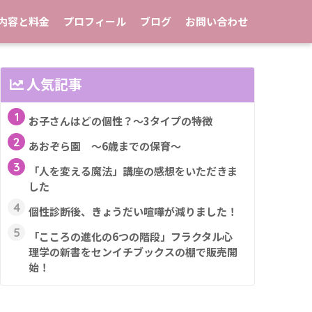
内容と料金
プロフィール
ブログ
お問い合わせ
人気記事
1
お子さんはどの個性？～3タイプの特徴
2
あおぞら園 ～6歳までの保育～
3
「人を変える魔法」講座の感想をいただきま
した
4
個性診断後、きょうだい喧嘩が減りました！
5
「こころの進化の6つの階段」フラクタル心
理学の新書をセンイチブックスの棚で販売開
始！