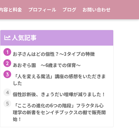
内容と料金
プロフィール
ブログ
お問い合わせ
人気記事
1
お子さんはどの個性？～3タイプの特徴
2
あおぞら園 ～6歳までの保育～
3
「人を変える魔法」講座の感想をいただきま
した
4
個性診断後、きょうだい喧嘩が減りました！
5
「こころの進化の6つの階段」フラクタル心
理学の新書をセンイチブックスの棚で販売開
始！